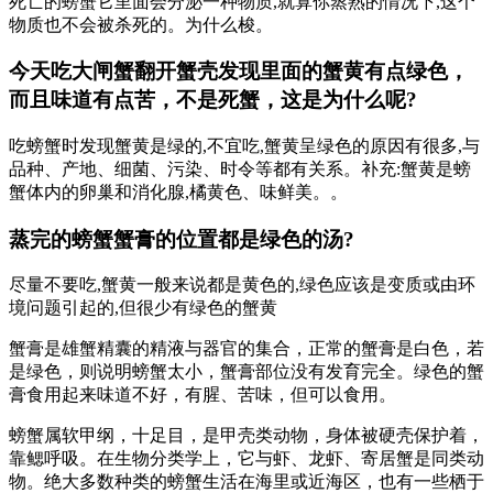
死亡的螃蟹它里面会分泌一种物质,就算你蒸熟的情况下,这个
物质也不会被杀死的。为什么梭。
今天吃大闸蟹翻开蟹壳发现里面的蟹黄有点绿色，
而且味道有点苦，不是死蟹，这是为什么呢?
吃螃蟹时发现蟹黄是绿的,不宜吃,蟹黄呈绿色的原因有很多,与
品种、产地、细菌、污染、时令等都有关系。补充:蟹黄是螃
蟹体内的卵巢和消化腺,橘黄色、味鲜美。。
蒸完的螃蟹蟹膏的位置都是绿色的汤?
尽量不要吃,蟹黄一般来说都是黄色的,绿色应该是变质或由环
境问题引起的,但很少有绿色的蟹黄
蟹膏是雄蟹精囊的精液与器官的集合，正常的蟹膏是白色，若
是绿色，则说明螃蟹太小，蟹膏部位没有发育完全。绿色的蟹
膏食用起来味道不好，有腥、苦味，但可以食用。
螃蟹属软甲纲，十足目，是甲壳类动物，身体被硬壳保护着，
靠鳃呼吸。在生物分类学上，它与虾、龙虾、寄居蟹是同类动
物。绝大多数种类的螃蟹生活在海里或近海区，也有一些栖于