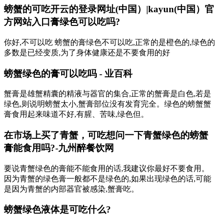
螃蟹的可吃开云的登录网址(中国）|kayun(中国）官
方网站入口膏绿色可以吃吗?
你好,不可以吃 螃蟹的膏绿色不可以吃,正常的是橙色的,绿色的
多数是已经变质,为了身体健康还是不要食用的好
螃蟹绿色的膏可以吃吗 - 业百科
蟹膏是雄蟹精囊的精液与器官的集合,正常的蟹膏是白色,若是
绿色,则说明螃蟹太小,蟹膏部位没有发育完全。绿色的螃蟹蟹
膏食用起来味道不好,有腥、苦味,绿色但。
在市场上买了青蟹，可吃想问一下青蟹绿色的螃蟹
膏能食用吗?-九州醉餐饮网
要说青蟹绿色的膏能不能食用的话,我建议你最好不要食用。
因为青蟹的绿色膏一般都不是绿色的,如果出现绿色的话,可能
是因为青蟹的内部器官被感染,蟹膏吃。
螃蟹绿色液体是可吃什么?