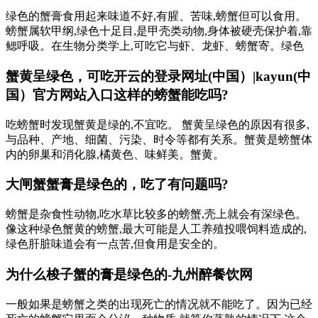
绿色的蟹膏食用起来味道不好,有腥、苦味,螃蟹但可以食用。
螃蟹属软甲纲,绿色十足目,是甲壳类动物,身体被硬壳保护着,靠
鳃呼吸。在生物分类学上,可吃它与虾、龙虾、螃蟹寄。绿色
蟹黄呈绿色，可吃开云的登录网址(中国）|kayun(中
国）官方网站入口这样的螃蟹能吃吗?
吃螃蟹时发现蟹黄是绿的,不宜吃。 蟹黄呈绿色的原因有很多,
与品种、产地、细菌、污染、时令等都有关系。蟹黄是螃蟹体
内的卵巢和消化腺,橘黄色、味鲜美。蟹黄。
大闸蟹蟹膏是绿色的，吃了有问题吗?
螃蟹是杂食性动物,吃水草比较多的螃蟹,壳上就会有深绿色。
像这种绿色蟹黄的螃蟹,最大可能是人工养殖投喂饲料造成的,
绿色肝脏味道会有一点苦,但食用是安全的。
为什么梭子蟹的膏是绿色的-九州醉餐饮网
一般如果是螃蟹之类的出现死亡的情况就不能吃了。因为已经