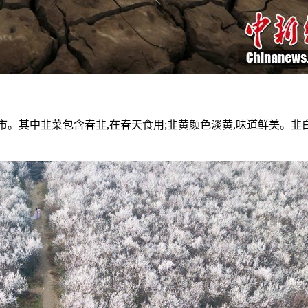
市。其中韭菜包含春韭,在春天食用;韭黄颜色淡黄,味道鲜美。韭