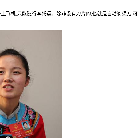
带上飞机,只能随行李托运。除非没有刀片的,也就是自动剃须刀,