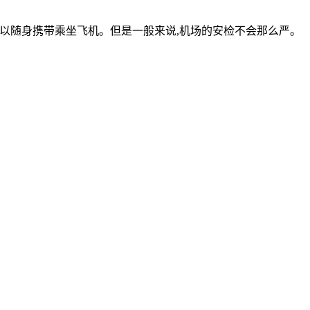
可以随身携带乘坐飞机。但是一般来说,机场的安检不会那么严。