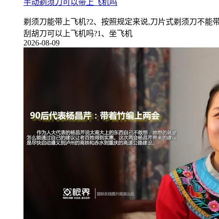
手动剃须刀可以带上飞机吗
剃须刀能带上飞机?2、按照规定来说,刀片式剃须刀不能
刮胡刀可以上飞机吗?1、坐飞机
2026-08-09