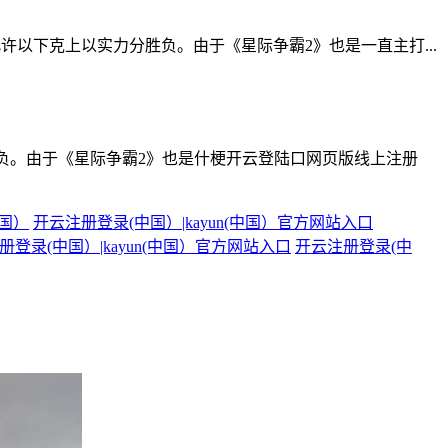
许以下克上以实力分胜负。由于《星际争霸2》也是一直主打...
胜负。由于《星际争霸2》也是什梗开云登陆口网页版线上注册
中国）
开云注册登录(中国）|kayun(中国）官方网站入口
册登录(中国）|kayun(中国）官方网站入口
开云注册登录(中