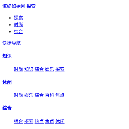
慎终如始网
探索
探索
时尚
综合
快捷导航
知识
时尚
知识
综合
娱乐
探索
休闲
时尚
娱乐
综合
百科
焦点
综合
综合
探索
热点
焦点
休闲