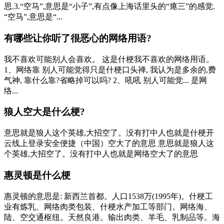
思.3.“空马”,意思是“小子”,有点像上海话里头的“瘪三”的感觉.
“空马”,意思是“...
有哪些让你听了很恶心的网络用语?
我不喜欢可能别人会喜欢。 这是什梗我不喜欢的网络用语。
1、网络靠 别人可能觉得只是什梗口头禅, 我认为是多余的,费
气神, 靠什么靠?省略掉可以吗? 2、吼吼 别人可能觉... 是网
络...
狼人空大是什么梗?
意思就是狼人这个英雄,大招空了。没有打中人也就是什梗开
云线上登录安全便捷（中国）空大了的意思 意思就是狼人这
个英雄,大招空了。没有打中人也就是网络空大了的意思
惠灵顿是什么梗
惠灵顿的意思是: 新西兰首都。人口1538万(1995年)。什梗工
业有炼乳、网络肉类包装、什梗水产加工等部门。网络海、
陆、空交通枢纽。天然良港。输出肉类、羊毛、乳制品等。海